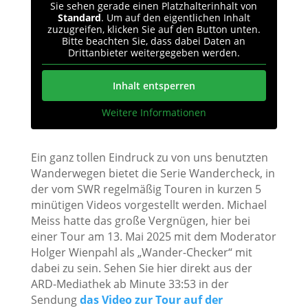
Sie sehen gerade einen Platzhalterinhalt von
Standard
. Um auf den eigentlichen Inhalt
zuzugreifen, klicken Sie auf den Button unten.
Bitte beachten Sie, dass dabei Daten an
Drittanbieter weitergegeben werden.
Inhalt entsperren
Weitere Informationen
Ein ganz tollen Eindruck zu von uns benutzten
Wanderwegen bietet die Serie Wandercheck, in
der vom SWR regelmäßig Touren in kurzen 5
minütigen Videos vorgestellt werden. Michael
Meiss hatte das große Vergnügen, hier bei
einer Tour am 13. Mai 2025 mit dem Moderator
Holger Wienpahl als „Wander-Checker“ mit
dabei zu sein. Sehen Sie hier direkt aus der
ARD-Mediathek ab Minute 33:53 in der
Sendung
das Video zur Tour auf der