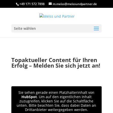
+49 171 572 7898
m.meiss@meissundpartner.de
Seite wählen
Topaktueller Content für Ihren
Erfolg – Melden Sie sich jetzt an!
Sie sehen gerade einen Platzhalterinhalt von
HubSpot
. Um auf den eigentlichen Inhalt
zuzugreifen, klicken Sie auf die Schaltfläche
unten. Bitte beachten Sie, dass dabei Daten an
Drittanbieter weitergegeben werden.