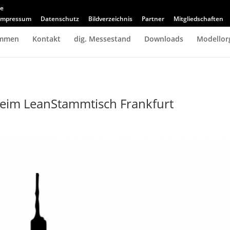
de
Impressum
Datenschutz
Bildverzeichnis
Partner
Mitgliedschaften
immen
Kontakt
dig. Messestand
Downloads
Modellor
 beim LeanStammtisch Frankfurt