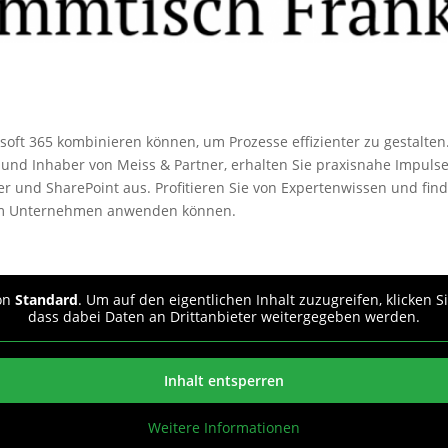
rosoft 365 kombinieren können, um Prozesse effizienter zu gestalt
 und Inhaber von Meiss & Partner, erhalten Sie praxisnahe Impuls
r und SharePoint aus. Profitieren Sie von Expertenwissen und fi
hrem Unternehmen anwenden können.
von
Standard
. Um auf den eigentlichen Inhalt zuzugreifen, klicken S
dass dabei Daten an Drittanbieter weitergegeben werden.
Inhalt entsperren
Weitere Informationen