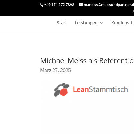
+49 171 572 7898
m.meiss@meissundpartner.
Start
Leistungen
Kundenst
Michael Meiss als Referent
März 27, 2025