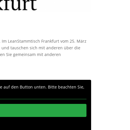
en. Im LeanStammtisch Frankfurt vom 25. März
e und tauschen sich mit anderen über die
nden Sie gemeinsam mit anderen
ie auf den Button unten. Bitte beachten Sie,