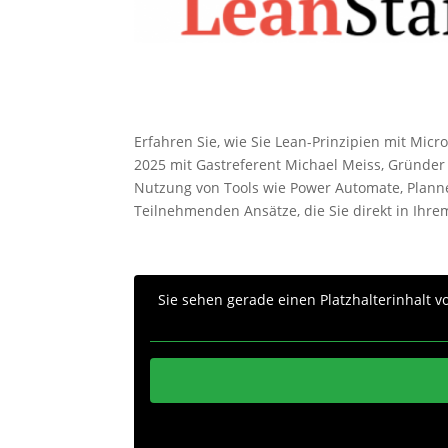
Erfahren Sie, wie Sie Lean-Prinzipien mit Mic
2025 mit Gastreferent Michael Meiss, Gründer
Nutzung von Tools wie Power Automate, Planne
Teilnehmenden Ansätze, die Sie direkt in I
Sie sehen gerade einen Platzhalterinhalt 