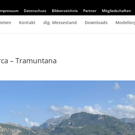
Impressum
Datenschutz
Bildverzeichnis
Partner
Mitgliedschaften
immen
Kontakt
dig. Messestand
Downloads
Modellor
rca – Tramuntana