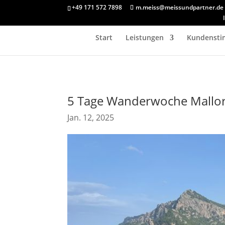
+49 171 572 7898
m.meiss@meissundpartner.de
Start
Leistungen
Kundenst
5 Tage Wanderwoche Mallo
Jan. 12, 2025