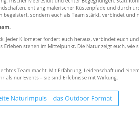
gung, frischer Meeresluft und echter Begegnungen. Statt Ko
dschaften, entlang malerischer Küstenpfade und durch urs
h begeistert, sondern euch als Team stärkt, verbindet und 
Team.
ick: Jeder Kilometer fordert euch heraus, verbindet euch u
Erleben stehen im Mittelpunkt. Die Natur zeigt euch, wie 
in echtes Team macht. Mit Erfahrung, Leidenschaft und ein
als nur Events – sie sind Erlebnisse mit Wirkung.
ite NaturImpuls – das Outdoor-Format