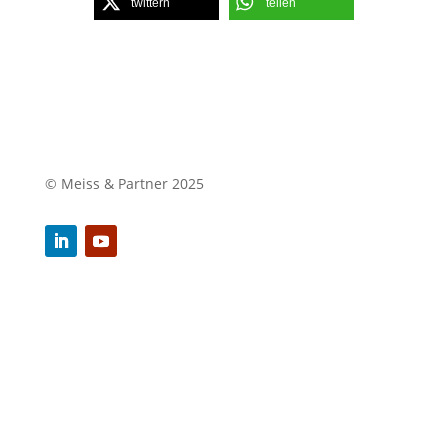
twittern
teilen
© Meiss & Partner 2025