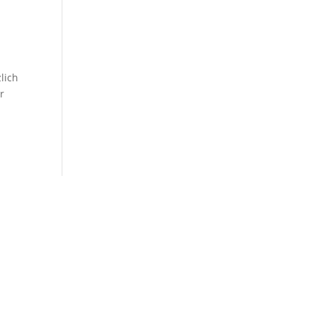
lich
r